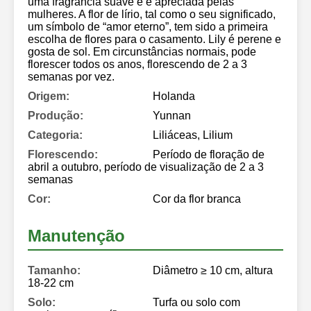
uma fragrância suave e é apreciada pelas
mulheres. A flor de lírio, tal como o seu significado,
um símbolo de “amor eterno”, tem sido a primeira
escolha de flores para o casamento. Lily é perene e
gosta de sol. Em circunstâncias normais, pode
florescer todos os anos, florescendo de 2 a 3
semanas por vez.
Origem:
Holanda
Produção:
Yunnan
Categoria:
Liliáceas, Lilium
Florescendo:
Período de floração de
abril a outubro, período de visualização de 2 a 3
semanas
Cor:
Cor da flor branca
Manutenção
Tamanho:
Diâmetro ≥ 10 cm, altura
18-22 cm
Solo:
Turfa ou solo com