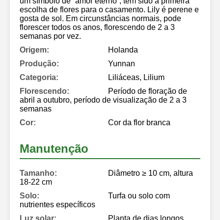
um símbolo de “amor eterno”, tem sido a primeira
escolha de flores para o casamento. Lily é perene e
gosta de sol. Em circunstâncias normais, pode
florescer todos os anos, florescendo de 2 a 3
semanas por vez.
Origem:
Holanda
Produção:
Yunnan
Categoria:
Liliáceas, Lilium
Florescendo:
Período de floração de
abril a outubro, período de visualização de 2 a 3
semanas
Cor:
Cor da flor branca
Manutenção
Tamanho:
Diâmetro ≥ 10 cm, altura
18-22 cm
Solo:
Turfa ou solo com
nutrientes específicos
Luz solar:
Planta de dias longos,