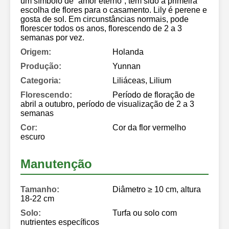
um símbolo de “amor eterno”, tem sido a primeira
escolha de flores para o casamento. Lily é perene e
gosta de sol. Em circunstâncias normais, pode
florescer todos os anos, florescendo de 2 a 3
semanas por vez.
Origem:
Holanda
Produção:
Yunnan
Categoria:
Liliáceas, Lilium
Florescendo:
Período de floração de
abril a outubro, período de visualização de 2 a 3
semanas
Cor:
Cor da flor vermelho
escuro
Manutenção
Tamanho:
Diâmetro ≥ 10 cm, altura
18-22 cm
Solo:
Turfa ou solo com
nutrientes específicos