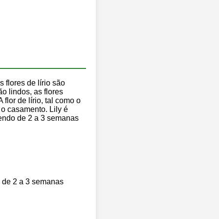
 flores de lírio são
 lindos, as flores
or de lírio, tal como o
 o casamento. Lily é
scendo de 2 a 3 semanas
ão de 2 a 3 semanas