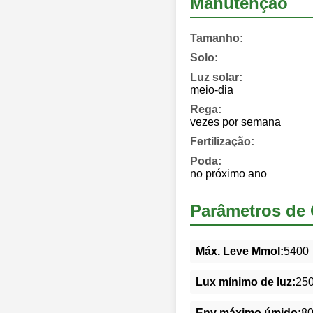
Manutenção
Tamanho:
Solo:
Luz solar:
meio-dia
Rega:
vezes por semana
Fertilização:
Poda:
no próximo ano
Parâmetros de 
Máx. Leve Mmol:
5400
Lux mínimo de luz:
25
Env máximo úmido:
8