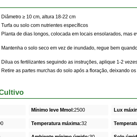
Diâmetro ≥ 10 cm, altura 18-22 cm
Turfa ou solo com nutrientes específicos
Planta de dias longos, colocada em locais ensolarados, mas evi
Mantenha o solo seco em vez de inundado, regue bem quando o
Dilua os fertilizantes seguindo as instruções, aplique 1-2 veze
Retire as partes murchas do solo após a floração, deixando o
Cultivo
Mínimo leve Mmol:
2500
Lux máxim
00
Temperatura máxima:
32
Temperatu
0
Ambiente mínimo úmido:
30
Solo úmi