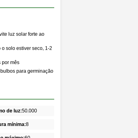
te luz solar forte ao
 solo estiver seco, 1-2
s por mês
s bulbos para germinação
o de luz:
50.000
ra mínima:
8
do máximo:
60