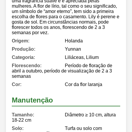
uma fragrância suave e é apreciada pelas
mulheres. A flor de lírio, tal como o seu significado,
um símbolo de “amor eterno”, tem sido a primeira
escolha de flores para o casamento. Lily é perene e
gosta de sol. Em circunstâncias normais, pode
florescer todos os anos, florescendo de 2 a 3
semanas por vez.
Origem:
Holanda
Produção:
Yunnan
Categoria:
Liliáceas, Lilium
Florescendo:
Período de floração de
abril a outubro, período de visualização de 2 a 3
semanas
Cor:
Cor da flor laranja
Manutenção
Tamanho:
Diâmetro ≥ 10 cm, altura
18-22 cm
Solo:
Turfa ou solo com