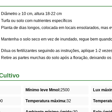
Diâmetro ≥ 10 cm, altura 18-22 cm
Turfa ou solo com nutrientes específicos
Planta de dias longos, colocada em locais ensolarados, mas evi
Mantenha o solo seco em vez de inundado, regue bem quando o
Dilua os fertilizantes seguindo as instruções, aplique 1-2 veze
Retire as partes murchas do solo após a floração, deixando o
Cultivo
Mínimo leve Mmol:
2500
Lux máxim
00
Temperatura máxima:
32
Temperatu
0
Ambiente mínimo úmido:
30
Solo úmi