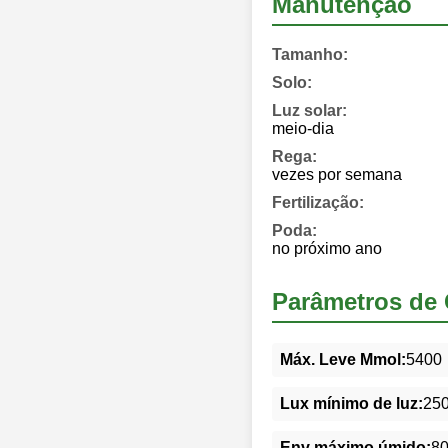
Manutenção
Tamanho:
Solo:
Luz solar:
meio-dia
Rega:
vezes por semana
Fertilização:
Poda:
no próximo ano
Parâmetros de 
Máx. Leve Mmol:
5400
Lux mínimo de luz:
25
Env máximo úmido:
8