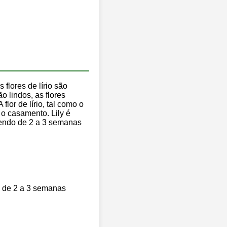
 flores de lírio são
 lindos, as flores
or de lírio, tal como o
 o casamento. Lily é
scendo de 2 a 3 semanas
ão de 2 a 3 semanas