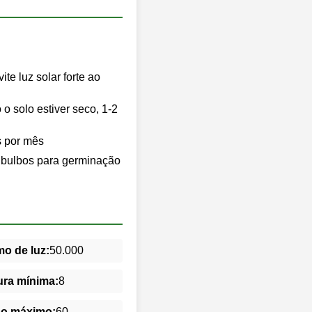
te luz solar forte ao
 solo estiver seco, 1-2
s por mês
s bulbos para germinação
o de luz:
50.000
ra mínima:
8
do máximo:
60