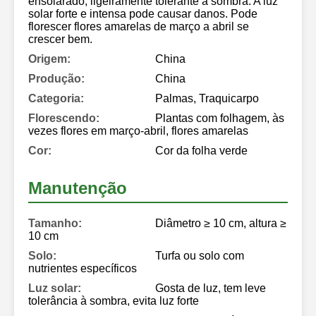
ensolarado, ligeiramente tolerante à sombra. A luz
solar forte e intensa pode causar danos. Pode
florescer flores amarelas de março a abril se
crescer bem.
Origem:
China
Produção:
China
Categoria:
Palmas, Traquicarpo
Florescendo:
Plantas com folhagem, às
vezes flores em março-abril, flores amarelas
Cor:
Cor da folha verde
Manutenção
Tamanho:
Diâmetro ≥ 10 cm, altura ≥
10 cm
Solo:
Turfa ou solo com
nutrientes específicos
Luz solar:
Gosta de luz, tem leve
tolerância à sombra, evita luz forte