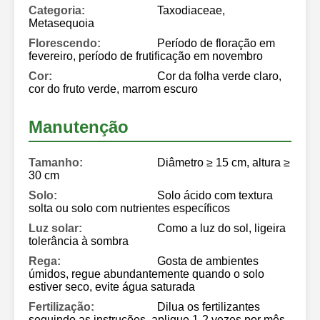
Categoria:
Taxodiaceae,
Metasequoia
Florescendo:
Período de floração em
fevereiro, período de frutificação em novembro
Cor:
Cor da folha verde claro,
cor do fruto verde, marrom escuro
Manutenção
Tamanho:
Diâmetro ≥ 15 cm, altura ≥
30 cm
Solo:
Solo ácido com textura
solta ou solo com nutrientes específicos
Luz solar:
Como a luz do sol, ligeira
tolerância à sombra
Rega:
Gosta de ambientes
úmidos, regue abundantemente quando o solo
estiver seco, evite água saturada
Fertilização:
Dilua os fertilizantes
seguindo as instruções, aplique 1-2 vezes por mês