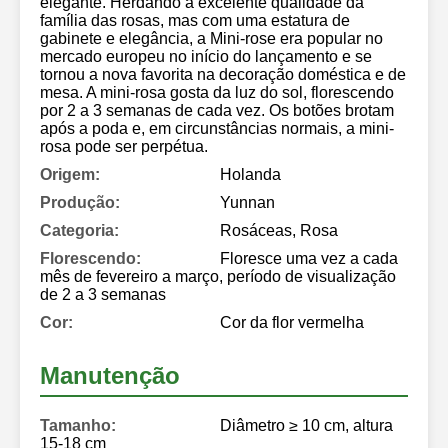
elegante. Herdando a excelente qualidade da
família das rosas, mas com uma estatura de
gabinete e elegância, a Mini-rose era popular no
mercado europeu no início do lançamento e se
tornou a nova favorita na decoração doméstica e de
mesa. A mini-rosa gosta da luz do sol, florescendo
por 2 a 3 semanas de cada vez. Os botões brotam
após a poda e, em circunstâncias normais, a mini-
rosa pode ser perpétua.
Origem:
Holanda
Produção:
Yunnan
Categoria:
Rosáceas, Rosa
Florescendo:
Floresce uma vez a cada
mês de fevereiro a março, período de visualização
de 2 a 3 semanas
Cor:
Cor da flor vermelha
Manutenção
Tamanho:
Diâmetro ≥ 10 cm, altura
15-18 cm