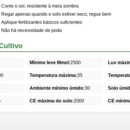
Como o sol, resistente à meia sombra
Regar apenas quando o solo estiver seco, regue bem
Aplique fertilizantes básicos suficientes
Não há necessidade de poda
Cultivo
Mínimo leve Mmol:
2500
Lux máxim
00
Temperatura máxima:
35
Temperatu
0
Ambiente mínimo úmido:
30
Solo úmi
5
CE máxima do solo:
2000
CE mínima