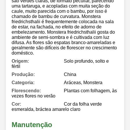
são verdes claras, de formato peculiar, parecendo
uma tartaruga, e acopladas com muita seção do
caule, muito parecida com o bambu, por isso é
chamado de bambu de curvatura. Monstera
friedrichsthalii é frequentemente colocada na sala
de estar, na fachada, no efeito de adorno de
embelezamento. Monstera friedrichsthalii gosta do
ambiente de semi-sombra e é cultivada com luz
difusa. As flores são espatas branco-amareladas e
geralmente são difíceis de florescer no crescimento
doméstico.
Origem:
Solo profundo, solto e
fértil
Produção:
China
Categoria:
Aráceas, Monstera
Florescendo:
Plantas com folhagem, às
vezes flores no verão
Cor:
Cor da folha verde
esmeralda, bráctea amarelo claro
Manutenção