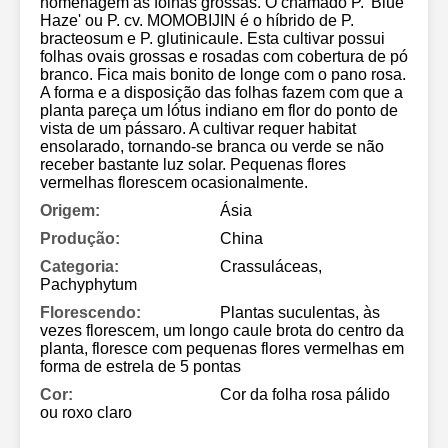
homenagem às folhas grossas. O chamado P. 'Blue
Haze' ou P. cv. MOMOBIJIN é o híbrido de P.
bracteosum e P. glutinicaule. Esta cultivar possui
folhas ovais grossas e rosadas com cobertura de pó
branco. Fica mais bonito de longe com o pano rosa.
A forma e a disposição das folhas fazem com que a
planta pareça um lótus indiano em flor do ponto de
vista de um pássaro. A cultivar requer habitat
ensolarado, tornando-se branca ou verde se não
receber bastante luz solar. Pequenas flores
vermelhas florescem ocasionalmente.
Origem:
Ásia
Produção:
China
Categoria:
Crassuláceas,
Pachyphytum
Florescendo:
Plantas suculentas, às
vezes florescem, um longo caule brota do centro da
planta, floresce com pequenas flores vermelhas em
forma de estrela de 5 pontas
Cor:
Cor da folha rosa pálido
ou roxo claro