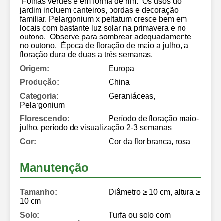
Folhas verdes e em forma de rim. Os usos do
jardim incluem canteiros, bordas e decoração
familiar. Pelargonium x peltatum cresce bem em
locais com bastante luz solar na primavera e no
outono. Observe para sombrear adequadamente
no outono. Época de floração de maio a julho, a
floração dura de duas a três semanas.
Origem:
Europa
Produção:
China
Categoria:
Geraniáceas,
Pelargonium
Florescendo:
Período de floração maio-
julho, período de visualização 2-3 semanas
Cor:
Cor da flor branca, rosa
Manutenção
Tamanho:
Diâmetro ≥ 10 cm, altura ≥
10 cm
Solo:
Turfa ou solo com