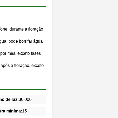
forte, durante a floração
ua, pode borrifar água
s por mês, exceto fases
após a floração, exceto
o de luz:
30.000
ra mínima:
15