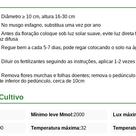
Diâmetro ≥ 10 cm, altura 16-30 cm
No musgo esfagno, substitua uma vez por ano
Antes da floração coloque sob luz solar suave, evite luz direta 
uz difusa
Regue bem a cada 5-7 dias, pode regar colocando o solo na ág
Diluir os fertilizantes seguindo as instruções, aplicar 1-2 veze
Remova flores murchas e folhas doentes; remova o pedúnculo 
e inferior do pedúnculo, cerca de 10cm
Cultivo
Mínimo leve Mmol:
2000
Lux máxim
00
Temperatura máxima:
32
Temperatu