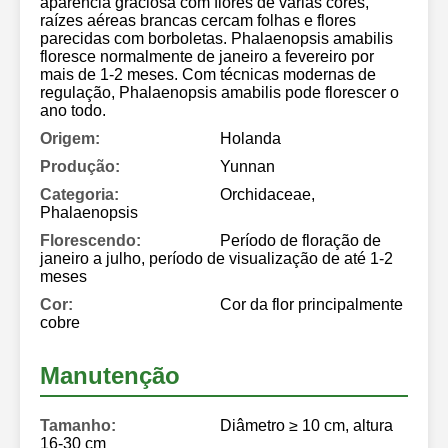
aparência graciosa com flores de várias cores,
raízes aéreas brancas cercam folhas e flores
parecidas com borboletas. Phalaenopsis amabilis
floresce normalmente de janeiro a fevereiro por
mais de 1-2 meses. Com técnicas modernas de
regulação, Phalaenopsis amabilis pode florescer o
ano todo.
Origem:
Holanda
Produção:
Yunnan
Categoria:
Orchidaceae,
Phalaenopsis
Florescendo:
Período de floração de
janeiro a julho, período de visualização de até 1-2
meses
Cor:
Cor da flor principalmente
cobre
Manutenção
Tamanho:
Diâmetro ≥ 10 cm, altura
16-30 cm