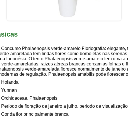
sicas
Concurso Phalaenopsis verde-amarelo Floriografia: elegante, t
rde-amarelada tem lindas flores como borboletas nas serenas f
is da Indonésia. O tenro Phalaenopsis verde-amarelo tem uma a
s verde-amareladas, raízes aéreas brancas cercam as folhas e 
halaenopsis verde-amarelada floresce normalmente de janeiro a
odernas de regulação, Phalaenopsis amabilis pode florescer o
Holanda
Yunnan
Orchidaceae, Phalaenopsis
Período de floração de janeiro a julho, período de visualizaçã
Cor da flor principalmente branca