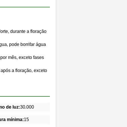
forte, durante a floração
ua, pode borrifar água
s por mês, exceto fases
após a floração, exceto
o de luz:
30.000
ra mínima:
15