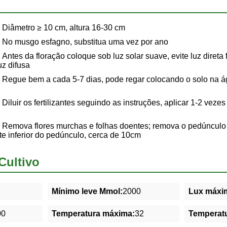
Diâmetro ≥ 10 cm, altura 16-30 cm
No musgo esfagno, substitua uma vez por ano
Antes da floração coloque sob luz solar suave, evite luz direta 
uz difusa
Regue bem a cada 5-7 dias, pode regar colocando o solo na ág
Diluir os fertilizantes seguindo as instruções, aplicar 1-2 veze
Remova flores murchas e folhas doentes; remova o pedúnculo 
e inferior do pedúnculo, cerca de 10cm
Cultivo
Mínimo leve Mmol:
2000
Lux máxim
00
Temperatura máxima:
32
Temperatu