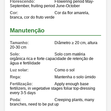
Florescendo:
Flowering period May-
September, fruiting period June-October
Cor:
Cor da flor amarela,
branca, cor do fruto verde
Manutenção
Tamanho:
Diâmetro ≥ 20 cm, altura
20-30 cm
Solo:
Solo com matéria
orgânica rica e forte capacidade de retenção de
água e fertilidade
Luz solar:
Como o sol
Rega:
Mantenha o solo úmido
Fertilização:
Apply enough base
fertilizers, in vegetative stages foliar top-dressing
every 3-5 days
Poda:
Creeping plants, many
branches, need to be put up