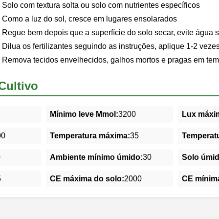
Solo com textura solta ou solo com nutrientes específicos
Como a luz do sol, cresce em lugares ensolarados
Regue bem depois que a superfície do solo secar, evite água 
Dilua os fertilizantes seguindo as instruções, aplique 1-2 veze
Remova tecidos envelhecidos, galhos mortos e pragas em tem
Cultivo
Mínimo leve Mmol:
3200
Lux máxim
00
Temperatura máxima:
35
Temperatu
0
Ambiente mínimo úmido:
30
Solo úmi
5
CE máxima do solo:
2000
CE mínima