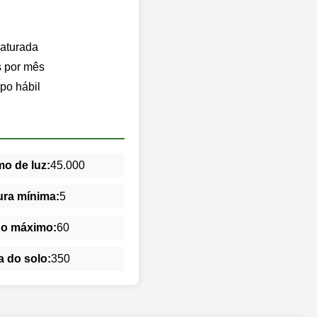
saturada
s por mês
po hábil
o de luz:
45.000
ra mínima:
5
do máximo:
60
 do solo:
350