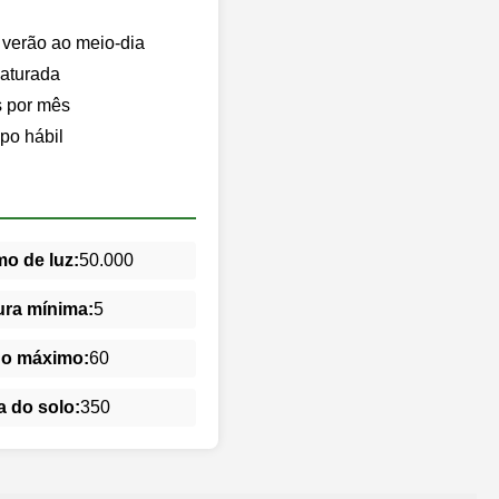
o verão ao meio-dia
saturada
s por mês
po hábil
o de luz:
50.000
ra mínima:
5
do máximo:
60
 do solo:
350