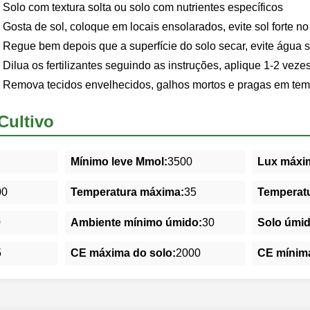
Solo com textura solta ou solo com nutrientes específicos
Gosta de sol, coloque em locais ensolarados, evite sol forte n
Regue bem depois que a superfície do solo secar, evite água 
Dilua os fertilizantes seguindo as instruções, aplique 1-2 veze
Remova tecidos envelhecidos, galhos mortos e pragas em tem
Cultivo
Mínimo leve Mmol:
3500
Lux máxim
00
Temperatura máxima:
35
Temperatu
0
Ambiente mínimo úmido:
30
Solo úmi
5
CE máxima do solo:
2000
CE mínima