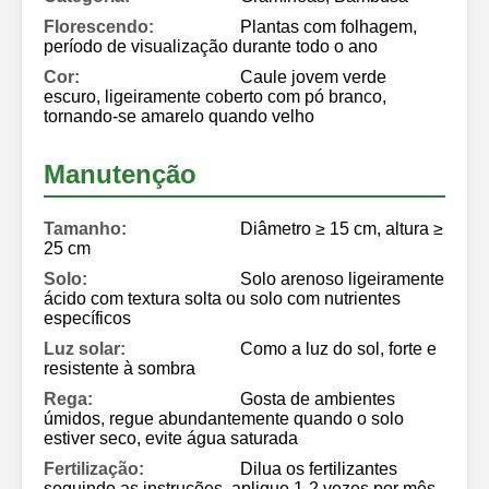
Florescendo:
Plantas com folhagem,
período de visualização durante todo o ano
Cor:
Caule jovem verde
escuro, ligeiramente coberto com pó branco,
tornando-se amarelo quando velho
Manutenção
Tamanho:
Diâmetro ≥ 15 cm, altura ≥
25 cm
Solo:
Solo arenoso ligeiramente
ácido com textura solta ou solo com nutrientes
específicos
Luz solar:
Como a luz do sol, forte e
resistente à sombra
Rega:
Gosta de ambientes
úmidos, regue abundantemente quando o solo
estiver seco, evite água saturada
Fertilização:
Dilua os fertilizantes
seguindo as instruções, aplique 1-2 vezes por mês