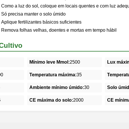
Como a luz do sol, coloque em locais quentes e com luz adeq
Só precisa manter o solo úmido
Aplique fertilizantes básicos suficientes
Remova folhas velhas, doentes e mortas em tempo hábil
Cultivo
Mínimo leve Mmol:
2500
Lux máxim
00
Temperatura máxima:
35
Temperatu
5
Ambiente mínimo úmido:
30
Solo úmi
5
CE máxima do solo:
2000
CE mínima