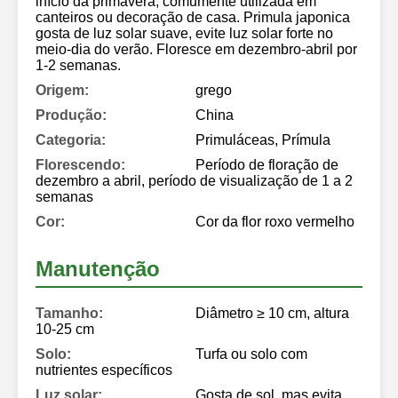
início da primavera, comumente utilizada em
canteiros ou decoração de casa. Primula japonica
gosta de luz solar suave, evite luz solar forte no
meio-dia do verão. Floresce em dezembro-abril por
1-2 semanas.
Origem:
grego
Produção:
China
Categoria:
Primuláceas, Prímula
Florescendo:
Período de floração de
dezembro a abril, período de visualização de 1 a 2
semanas
Cor:
Cor da flor roxo vermelho
Manutenção
Tamanho:
Diâmetro ≥ 10 cm, altura
10-25 cm
Solo:
Turfa ou solo com
nutrientes específicos
Luz solar:
Gosta de sol, mas evita