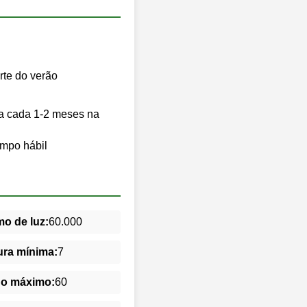
te do verão
z a cada 1-2 meses na
empo hábil
o de luz:
60.000
ra mínima:
7
do máximo:
60