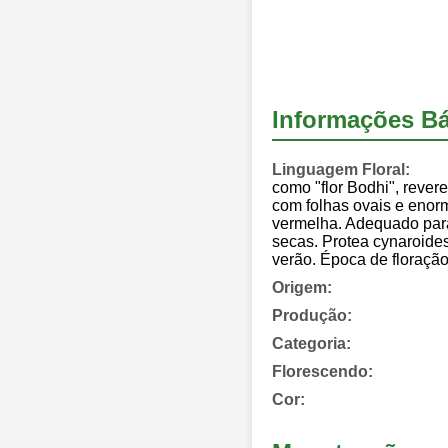
Informações Bá
Linguagem Floral:
como "flor Bodhi", rever
com folhas ovais e enorm
vermelha. Adequado para 
secas. Protea cynaroide
verão. Época de floraçã
Origem:
Produção:
Categoria:
Florescendo:
Cor: