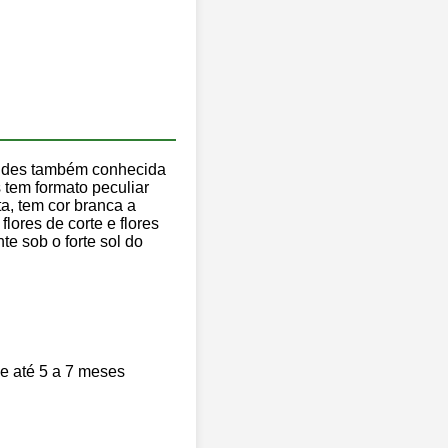
aroides também conhecida
s tem formato peculiar
a, tem cor branca a
lores de corte e flores
e sob o forte sol do
e até 5 a 7 meses