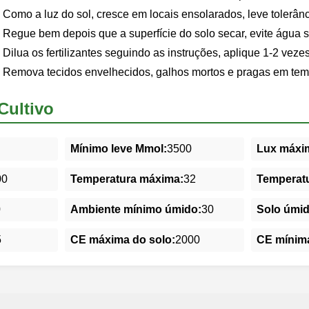
Como a luz do sol, cresce em locais ensolarados, leve tolerân
Regue bem depois que a superfície do solo secar, evite água 
Dilua os fertilizantes seguindo as instruções, aplique 1-2 veze
Remova tecidos envelhecidos, galhos mortos e pragas em tem
Cultivo
Mínimo leve Mmol:
3500
Lux máxim
00
Temperatura máxima:
32
Temperatu
0
Ambiente mínimo úmido:
30
Solo úmi
5
CE máxima do solo:
2000
CE mínima