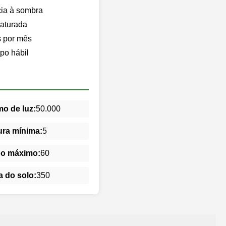
cia à sombra
saturada
s por mês
po hábil
o de luz:
50.000
ra mínima:
5
do máximo:
60
 do solo:
350