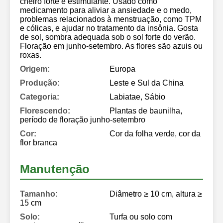
cheiro forte e estimulante. Usado como
medicamento para aliviar a ansiedade e o medo,
problemas relacionados à menstruação, como TPM
e cólicas, e ajudar no tratamento da insônia. Gosta
de sol, sombra adequada sob o sol forte do verão.
Floração em junho-setembro. As flores são azuis ou
roxas.
Origem:
Europa
Produção:
Leste e Sul da China
Categoria:
Labiatae, Sábio
Florescendo:
Plantas de baunilha,
período de floração junho-setembro
Cor:
Cor da folha verde, cor da
flor branca
Manutenção
Tamanho:
Diâmetro ≥ 10 cm, altura ≥
15 cm
Solo:
Turfa ou solo com