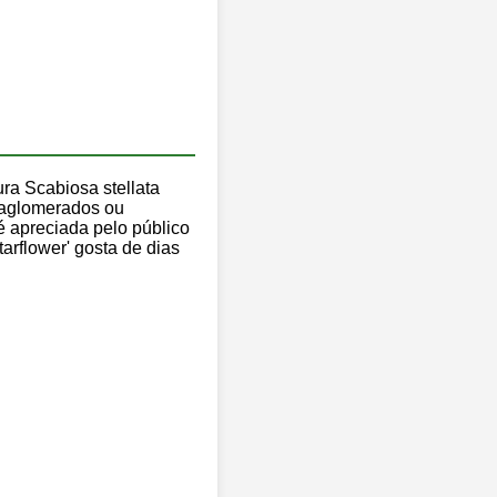
pura Scabiosa stellata
m aglomerados ou
 é apreciada pelo público
tarflower' gosta de dias