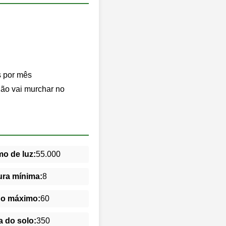
s por mês
chão vai murchar no
o de luz:
55.000
ra mínima:
8
do máximo:
60
 do solo:
350