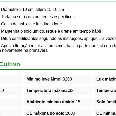
Diâmetro ≥ 10 cm, altura 15-18 cm
Turfa ou solo com nutrientes específicos
Gosta de sol, evite luz direta forte
Mantenha o solo úmido, regue e drene em tempo hábil
Dilua os fertilizantes seguindo as instruções, aplique 1-2 veze
Após a floração retire as flores murchas, a parte que está no 
na novamente na primavera
Cultivo
Mínimo leve Mmol:
3200
Lux máxim
00
Temperatura máxima:
32
Temperatu
0
Ambiente mínimo úmido:
15
Solo úmi
0
CE máxima do solo:
2000
CE mínima