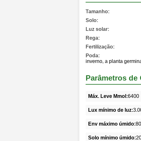
Tamanho:
Solo:
Luz solar:
Rega:
Fertilização:
Poda:
inverno, a planta germi
Parâmetros de 
Máx. Leve Mmol:
6400
Lux mínimo de luz:
3.0
Env máximo úmido:
8
Solo mínimo úmido:
2