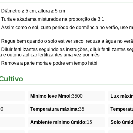
Diâmetro ≥ 5 cm, altura ≥ 5 cm
Turfa e akadama misturados na proporção de 3:1
Assim como o sol, curto período de dormência no verão, use 
Regue bem quando o solo estiver seco, reduza a água no ver
Diluir fertilizantes seguindo as instruções, diluir fertilizantes 
a e outono aplicar fertilizantes uma vez por mês
Remova a parte morta e podre em tempo hábil
Cultivo
Mínimo leve Mmol:
3500
Lux máxim
00
Temperatura máxima:
35
Temperatu
0
Ambiente mínimo úmido:
15
Solo úmi