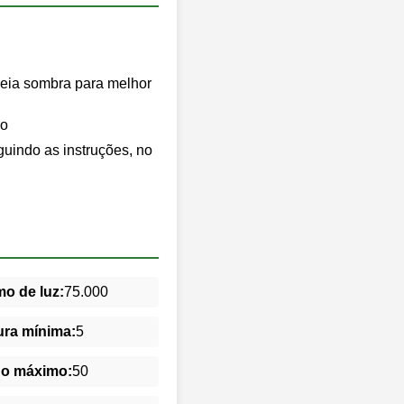
meia sombra para melhor
ão
seguindo as instruções, no
o de luz:
75.000
ra mínima:
5
do máximo:
50