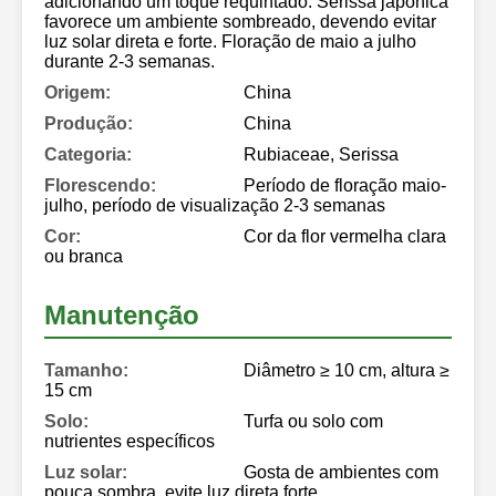
adicionando um toque requintado. Serissa japonica
favorece um ambiente sombreado, devendo evitar
luz solar direta e forte. Floração de maio a julho
durante 2-3 semanas.
Origem:
China
Produção:
China
Categoria:
Rubiaceae, Serissa
Florescendo:
Período de floração maio-
julho, período de visualização 2-3 semanas
Cor:
Cor da flor vermelha clara
ou branca
Manutenção
Tamanho:
Diâmetro ≥ 10 cm, altura ≥
15 cm
Solo:
Turfa ou solo com
nutrientes específicos
Luz solar:
Gosta de ambientes com
pouca sombra, evite luz direta forte