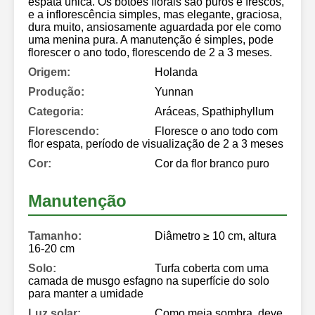
espata única. Os botões florais são puros e frescos,
e a inflorescência simples, mas elegante, graciosa,
dura muito, ansiosamente aguardada por ele como
uma menina pura. A manutenção é simples, pode
florescer o ano todo, florescendo de 2 a 3 meses.
Origem:
Holanda
Produção:
Yunnan
Categoria:
Aráceas, Spathiphyllum
Florescendo:
Floresce o ano todo com
flor espata, período de visualização de 2 a 3 meses
Cor:
Cor da flor branco puro
Manutenção
Tamanho:
Diâmetro ≥ 10 cm, altura
16-20 cm
Solo:
Turfa coberta com uma
camada de musgo esfagno na superfície do solo
para manter a umidade
Luz solar:
Como meia sombra, deve