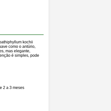
pathiphyllum kochii
uave como o antúrio,
les, mas elegante,
enção é simples, pode
de 2 a 3 meses