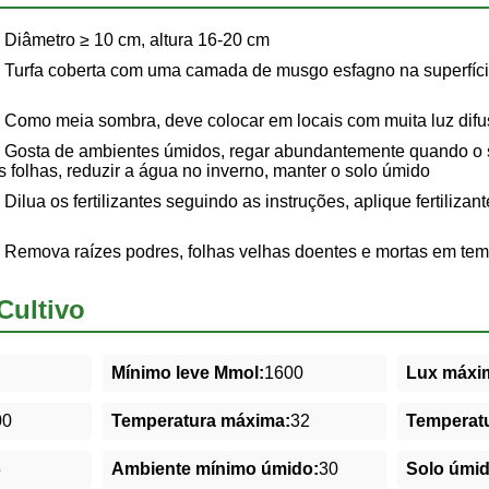
Diâmetro ≥ 10 cm, altura 16-20 cm
Turfa coberta com uma camada de musgo esfagno na superfíci
Como meia sombra, deve colocar em locais com muita luz difu
Gosta de ambientes úmidos, regar abundantemente quando o s
s folhas, reduzir a água no inverno, manter o solo úmido
Dilua os fertilizantes seguindo as instruções, aplique fertilizan
Remova raízes podres, folhas velhas doentes e mortas em tem
Cultivo
Mínimo leve Mmol:
1600
Lux máxim
00
Temperatura máxima:
32
Temperatu
5
Ambiente mínimo úmido:
30
Solo úmi