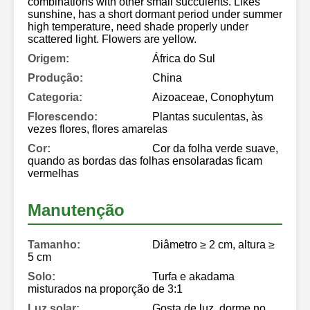
combinations with other small succulents. Likes
sunshine, has a short dormant period under summer
high temperature, need shade properly under
scattered light. Flowers are yellow.
Origem:
África do Sul
Produção:
China
Categoria:
Aizoaceae, Conophytum
Florescendo:
Plantas suculentas, às
vezes flores, flores amarelas
Cor:
Cor da folha verde suave,
quando as bordas das folhas ensolaradas ficam
vermelhas
Manutenção
Tamanho:
Diâmetro ≥ 2 cm, altura ≥
5 cm
Solo:
Turfa e akadama
misturados na proporção de 3:1
Luz solar:
Gosta de luz, dorme no