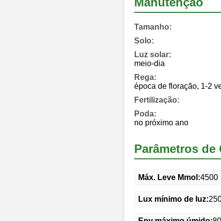
Manutenção
Tamanho:
Solo:
Luz solar:
meio-dia
Rega:
época de floração, 1-2 
Fertilização:
Poda:
no próximo ano
Parâmetros de 
Máx. Leve Mmol:
4500
Lux mínimo de luz:
25
Env máximo úmido:
8