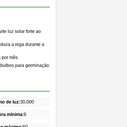
te luz solar forte ao
duza a rega durante a
s por mês
s bulbos para germinação
o de luz:
30.000
ra mínima:
6
do máximo:
60