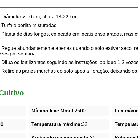
Diâmetro ≥ 10 cm, altura 18-22 cm
Turfa e perlita misturadas
Planta de dias longos, colocada em locais ensolarados, mas evi
Regue abundantemente apenas quando o solo estiver seco, re
vezes por semana
Dilua os fertilizantes seguindo as instruções, aplique 1-2 veze
Retire as partes murchas do solo após a floração, deixando o
Cultivo
Mínimo leve Mmol:
2500
Lux máxim
00
Temperatura máxima:
32
Temperatu
0
Ambiente mínimo úmido:
30
Solo úmi