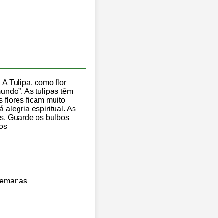
 A Tulipa, como flor
mundo”. As tulipas têm
s flores ficam muito
 alegria espiritual. As
as. Guarde os bulbos
nos
 semanas