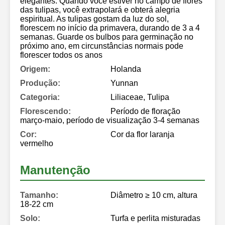
elegantes. Quando você estiver no campo de flores
das tulipas, você extrapolará e obterá alegria
espiritual. As tulipas gostam da luz do sol,
florescem no início da primavera, durando de 3 a 4
semanas. Guarde os bulbos para germinação no
próximo ano, em circunstâncias normais pode
florescer todos os anos
Origem:
Holanda
Produção:
Yunnan
Categoria:
Liliaceae, Tulipa
Florescendo:
Período de floração
março-maio, período de visualização 3-4 semanas
Cor:
Cor da flor laranja
vermelho
Manutenção
Tamanho:
Diâmetro ≥ 10 cm, altura
18-22 cm
Solo:
Turfa e perlita misturadas