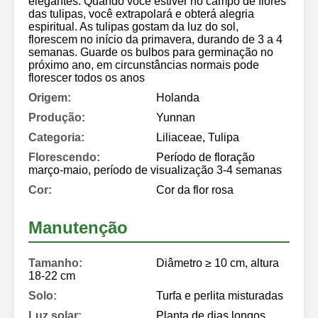
elegantes. Quando você estiver no campo de flores
das tulipas, você extrapolará e obterá alegria
espiritual. As tulipas gostam da luz do sol,
florescem no início da primavera, durando de 3 a 4
semanas. Guarde os bulbos para germinação no
próximo ano, em circunstâncias normais pode
florescer todos os anos
Origem:
Holanda
Produção:
Yunnan
Categoria:
Liliaceae, Tulipa
Florescendo:
Período de floração
março-maio, período de visualização 3-4 semanas
Cor:
Cor da flor rosa
Manutenção
Tamanho:
Diâmetro ≥ 10 cm, altura
18-22 cm
Solo:
Turfa e perlita misturadas
Luz solar:
Planta de dias longos,