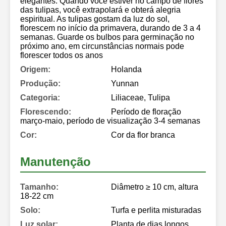
elegantes. Quando você estiver no campo de flores
das tulipas, você extrapolará e obterá alegria
espiritual. As tulipas gostam da luz do sol,
florescem no início da primavera, durando de 3 a 4
semanas. Guarde os bulbos para germinação no
próximo ano, em circunstâncias normais pode
florescer todos os anos
Origem:
Holanda
Produção:
Yunnan
Categoria:
Liliaceae, Tulipa
Florescendo:
Período de floração
março-maio, período de visualização 3-4 semanas
Cor:
Cor da flor branca
Manutenção
Tamanho:
Diâmetro ≥ 10 cm, altura
18-22 cm
Solo:
Turfa e perlita misturadas
Luz solar:
Planta de dias longos,