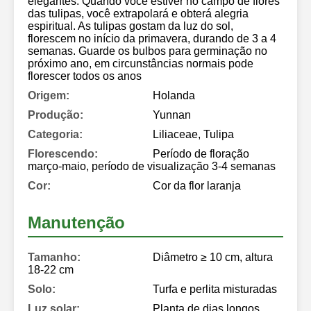
elegantes. Quando você estiver no campo de flores
das tulipas, você extrapolará e obterá alegria
espiritual. As tulipas gostam da luz do sol,
florescem no início da primavera, durando de 3 a 4
semanas. Guarde os bulbos para germinação no
próximo ano, em circunstâncias normais pode
florescer todos os anos
Origem:
Holanda
Produção:
Yunnan
Categoria:
Liliaceae, Tulipa
Florescendo:
Período de floração
março-maio, período de visualização 3-4 semanas
Cor:
Cor da flor laranja
Manutenção
Tamanho:
Diâmetro ≥ 10 cm, altura
18-22 cm
Solo:
Turfa e perlita misturadas
Luz solar:
Planta de dias longos,