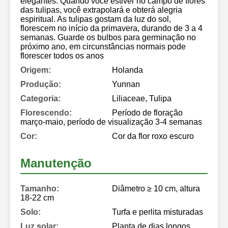
elegantes. Quando você estiver no campo de flores
das tulipas, você extrapolará e obterá alegria
espiritual. As tulipas gostam da luz do sol,
florescem no início da primavera, durando de 3 a 4
semanas. Guarde os bulbos para germinação no
próximo ano, em circunstâncias normais pode
florescer todos os anos
Origem:
Holanda
Produção:
Yunnan
Categoria:
Liliaceae, Tulipa
Florescendo:
Período de floração
março-maio, período de visualização 3-4 semanas
Cor:
Cor da flor roxo escuro
Manutenção
Tamanho:
Diâmetro ≥ 10 cm, altura
18-22 cm
Solo:
Turfa e perlita misturadas
Luz solar:
Planta de dias longos,