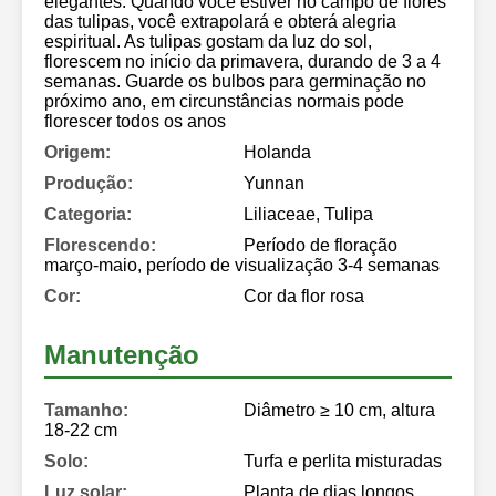
elegantes. Quando você estiver no campo de flores
das tulipas, você extrapolará e obterá alegria
espiritual. As tulipas gostam da luz do sol,
florescem no início da primavera, durando de 3 a 4
semanas. Guarde os bulbos para germinação no
próximo ano, em circunstâncias normais pode
florescer todos os anos
Origem:
Holanda
Produção:
Yunnan
Categoria:
Liliaceae, Tulipa
Florescendo:
Período de floração
março-maio, período de visualização 3-4 semanas
Cor:
Cor da flor rosa
Manutenção
Tamanho:
Diâmetro ≥ 10 cm, altura
18-22 cm
Solo:
Turfa e perlita misturadas
Luz solar:
Planta de dias longos,