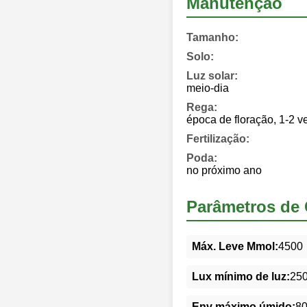
Manutenção
Tamanho:
Solo:
Luz solar:
meio-dia
Rega:
época de floração, 1-2 
Fertilização:
Poda:
no próximo ano
Parâmetros de 
Máx. Leve Mmol:
4500
Lux mínimo de luz:
25
Env máximo úmido:
8