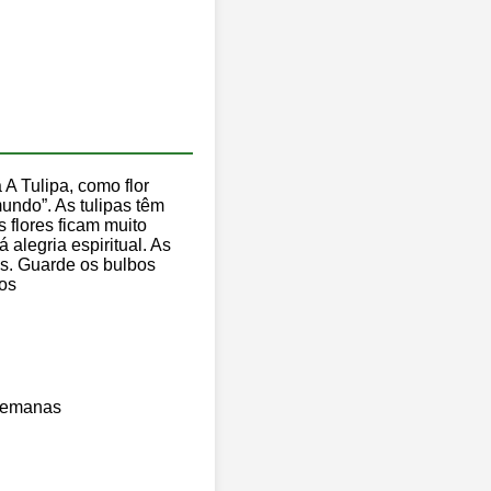
 A Tulipa, como flor
mundo”. As tulipas têm
s flores ficam muito
 alegria espiritual. As
as. Guarde os bulbos
nos
 semanas