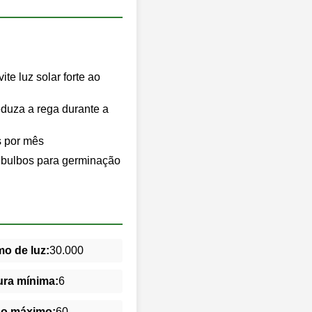
te luz solar forte ao
duza a rega durante a
s por mês
s bulbos para germinação
o de luz:
30.000
ra mínima:
6
do máximo:
60