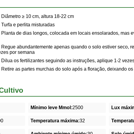
Diâmetro ≥ 10 cm, altura 18-22 cm
Turfa e perlita misturadas
Planta de dias longos, colocada em locais ensolarados, mas evi
Regue abundantemente apenas quando o solo estiver seco, re
vezes por semana
Dilua os fertilizantes seguindo as instruções, aplique 1-2 veze
Retire as partes murchas do solo após a floração, deixando o
Cultivo
Mínimo leve Mmol:
2500
Lux máxim
00
Temperatura máxima:
32
Temperatu
0
Ambiente mínimo úmido:
30
Solo úmi