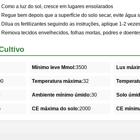
Como a luz do sol, cresce em lugares ensolarados
Regue bem depois que a superfície do solo secar, evite água 
Dilua os fertilizantes seguindo as instruções, aplique 1-2 veze
Remova tecidos envelhecidos, folhas mortas, podres e doente
Cultivo
Mínimo leve Mmol:
3500
Lux máxim
00
Temperatura máxima:
32
Temperatu
0
Ambiente mínimo úmido:
30
Solo úmi
5
CE máxima do solo:
2000
CE mínima