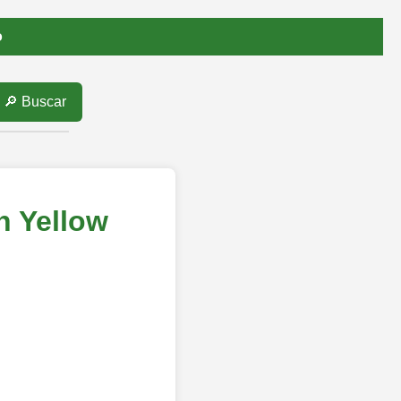
o
🔎 Buscar
h Yellow