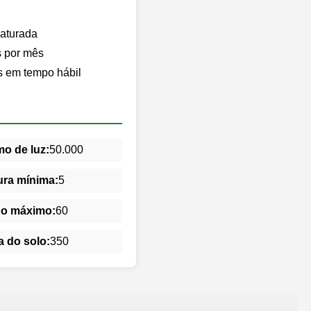
saturada
s por mês
s em tempo hábil
o de luz:
50.000
ra mínima:
5
do máximo:
60
 do solo:
350