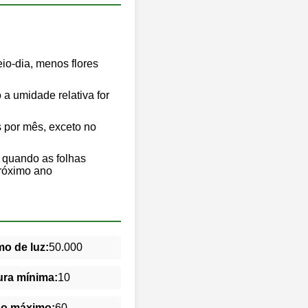
io-dia, menos flores
a umidade relativa for
s por mês, exceto no
 quando as folhas
próximo ano
o de luz:
50.000
ra mínima:
10
do máximo:
60