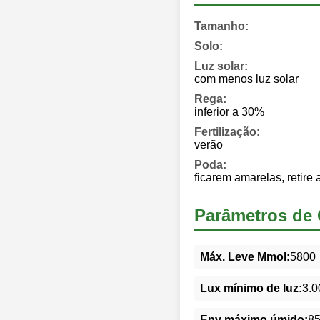
Tamanho:
Solo:
Luz solar:
com menos luz solar
Rega:
inferior a 30%
Fertilização:
verão
Poda:
ficarem amarelas, retire
Parâmetros de 
Máx. Leve Mmol:
5800
Lux mínimo de luz:
3.0
Env máximo úmido:
8