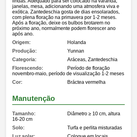
lindas. Adequado para ser colocado na varanda,
janelas, mesa, adicionando uma atmosfera viva e
exótica. Zantedeschia gosta de dias ensolarados,
com plena floração na primavera por 1-2 meses.
Após a floração, deixe os bulbos brotarem no
próximo ano, normalmente podem florescer ano
após ano.
Origem:
Holanda
Produção:
Yunnan
Categoria:
Aráceas, Zantedeschia
Florescendo:
Período de floração
novembro-maio, período de visualização 1-2 meses
Cor:
Bráctea vermelha
Manutenção
Tamanho:
Diâmetro ≥ 10 cm, altura
16-20 cm
Solo:
Turfa e perlita misturadas
Luz solar:
Coloque em locais