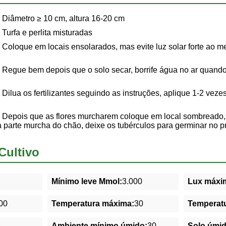
Diâmetro ≥ 10 cm, altura 16-20 cm
Turfa e perlita misturadas
Coloque em locais ensolarados, mas evite luz solar forte ao me
Regue bem depois que o solo secar, borrife água no ar quando 
Dilua os fertilizantes seguindo as instruções, aplique 1-2 veze
Depois que as flores murcharem coloque em local sombreado,
 a parte murcha do chão, deixe os tubérculos para germinar no 
Cultivo
Mínimo leve Mmol:
3.000
Lux máxim
00
Temperatura máxima:
30
Temperatu
5
Ambiente mínimo úmido:
30
Solo úmi