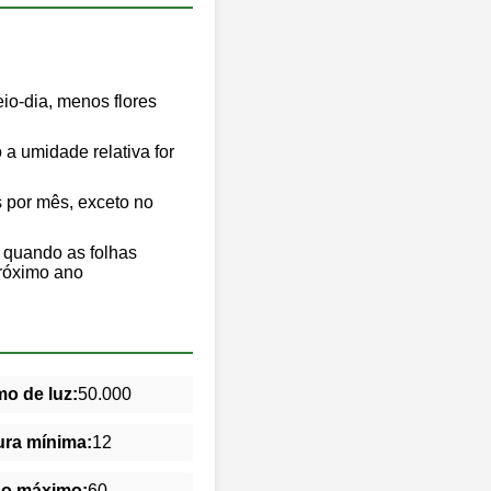
io-dia, menos flores
a umidade relativa for
s por mês, exceto no
 quando as folhas
próximo ano
o de luz:
50.000
ra mínima:
12
do máximo:
60