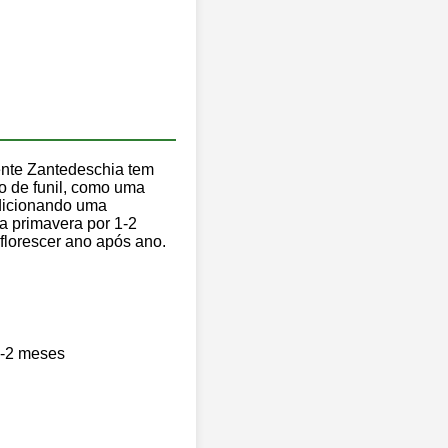
cente Zantedeschia tem
o de funil, como uma
adicionando uma
a primavera por 1-2
florescer ano após ano.
1-2 meses