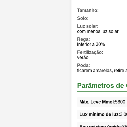
Tamanho:
Solo:
Luz solar:
com menos luz solar
Rega:
inferior a 30%
Fertilização:
verão
Poda:
ficarem amarelas, retire
Parâmetros de 
Máx. Leve Mmol:
5800
Lux mínimo de luz:
3.0
Env máximo úmido:
8