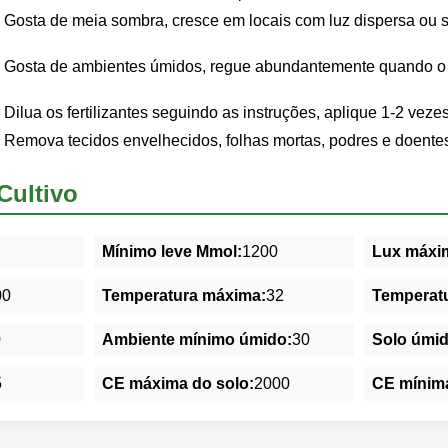
Gosta de meia sombra, cresce em locais com luz dispersa ou 
Gosta de ambientes úmidos, regue abundantemente quando o so
Dilua os fertilizantes seguindo as instruções, aplique 1-2 veze
Remova tecidos envelhecidos, folhas mortas, podres e doente
Cultivo
Mínimo leve Mmol:
1200
Lux máxim
00
Temperatura máxima:
32
Temperatu
0
Ambiente mínimo úmido:
30
Solo úmi
5
CE máxima do solo:
2000
CE mínima