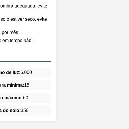
sombra adequada, evite
lo estiver seco, evite
s por mês
s em tempo hábil
o de luz:
6.000
ra mínima:
15
do máximo:
60
 do solo:
350