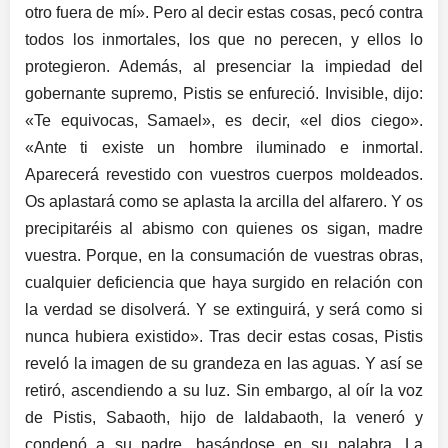
otro fuera de mí». Pero al decir estas cosas, pecó contra
todos los inmortales, los que no perecen, y ellos lo
protegieron. Además, al presenciar la impiedad del
gobernante supremo, Pistis se enfureció. Invisible, dijo:
«Te equivocas, Samael», es decir, «el dios ciego».
«Ante ti existe un hombre iluminado e inmortal.
Aparecerá revestido con vuestros cuerpos moldeados.
Os aplastará como se aplasta la arcilla del alfarero. Y os
precipitaréis al abismo con quienes os sigan, madre
vuestra. Porque, en la consumación de vuestras obras,
cualquier deficiencia que haya surgido en relación con
la verdad se disolverá. Y se extinguirá, y será como si
nunca hubiera existido». Tras decir estas cosas, Pistis
reveló la imagen de su grandeza en las aguas. Y así se
retiró, ascendiendo a su luz. Sin embargo, al oír la voz
de Pistis, Sabaoth, hijo de Ialdabaoth, la veneró y
condenó a su padre, basándose en su palabra. La