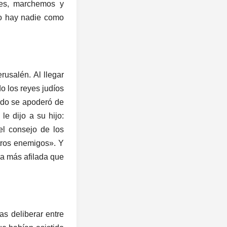
pues, marchemos y
no hay nadie como
usalén. Al llegar
o los reyes judíos
iedo se apoderó de
e dijo a su hijo:
el consejo de los
tros enemigos». Y
da más afilada que
s deliberar entre