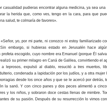
por casualidad pudieras encontrar alguna medicina, ya sea una
urar la herida que, como ves, tengo en la cara, para que pu
ena salud, te colmaría de favores».
«Señor, yo, por mi parte, ni conozco ni estoy familiarizado 
Sin embargo, si hubieras estado en Jerusalén hace algún
un profeta escogido, cuyo nombre era Emanuel (porque Él salva
realizó su primer milagro en Caná de Galilea, convirtiendo el a
a leprosos, expulsó al diablo, resucitó a tres muertos, l
ulterio, condenada a lapidación por los judíos, y a otra mujer
orragias desde los once años y que se le acercó por detrás, 
én la sanó. Y con cinco panes y dos peces alimentó a cinco
eres y los niños, y sobraron doce cestas llenas de mimbre. T
 antes de su pasión. Después de su resurrección lo vimos co