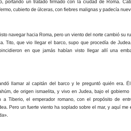
io, portando un tratado firmado con la ciudad de Roma. Ca
fermo, cubierto de úlceras, con fiebres malignas y padecía nueve
isto navegar hacia Roma, pero un viento del norte cambió su r
ia. Tito, que vio llegar el barco, supo que procedía de Jude
incidieron en que jamás habían visto llegar allí una emba
ndó llamar al capitán del barco y le preguntó quién era. É
ahúm, de origen ismaelita, y vivo en Judea, bajo el gobierno 
a Tiberio, el emperador romano, con el propósito de entr
ea. Pero un fuerte viento ha soplado sobre el mar, y aquí me
da».