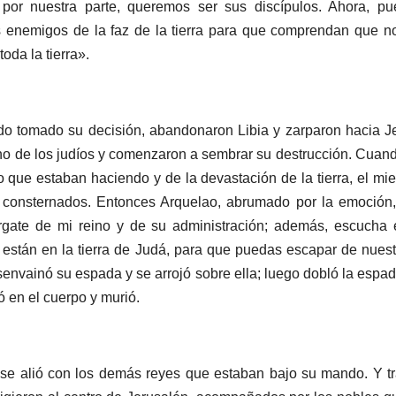
 por nuestra parte, queremos ser sus discípulos. Ahora, 
 enemigos de la faz de la tierra para que comprendan que 
oda la tierra».
do tomado su decisión, abandonaron Libia y zarparon hacia Jer
reino de los judíos y comenzaron a sembrar su destrucción. Cuand
o que estaban haciendo y de la devastación de la tierra, el m
 consternados. Entonces Arquelao, abrumado por la emoción, l
árgate de mi reino y de su administración; además, escucha 
están en la tierra de Judá, para que puedas escapar de nues
senvainó su espada y se arrojó sobre ella; luego dobló la espa
ó en el cuerpo y murió.
 se alió con los demás reyes que estaban bajo su mando. Y tra