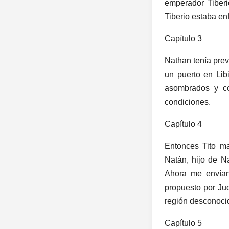
emperador Tiber
Tiberio estaba en
Capítulo 3
Nathan tenía prev
un puerto en Lib
asombrados y co
condiciones.
Capítulo 4
Entonces Tito ma
Natán, hijo de N
Ahora me envían 
propuesto por Jud
región desconoci
Capítulo 5