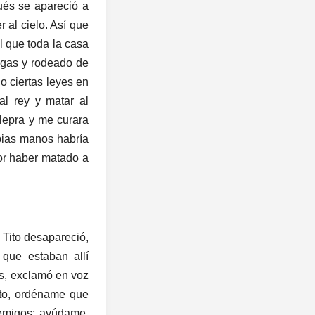
ués se apareció a
 al cielo. Así que
l que toda la casa
lagas y rodeado de
o ciertas leyes en
al rey y matar al
 lepra y me curara
pias manos habría
or haber matado a
 Tito desapareció,
que estaban allí
os, exclamó en voz
sto, ordéname que
nemigos; ayúdame,