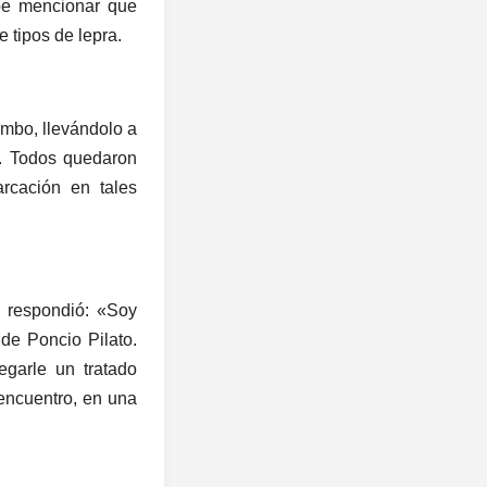
be mencionar que
 tipos de lepra.
umbo, llevándolo a
a. Todos quedaron
rcación en tales
l respondió: «Soy
de Poncio Pilato.
egarle un tratado
 encuentro, en una