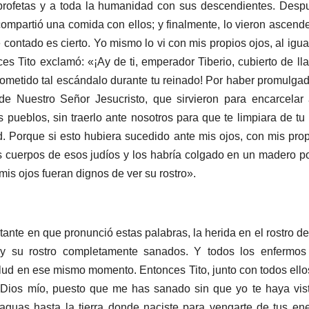
s profetas y a toda la humanidad con sus descendientes. Desp
compartió una comida con ellos; y finalmente, lo vieron ascender
 contado es cierto. Yo mismo lo vi con mis propios ojos, al igua
ces Tito exclamó: «¡Ay de ti, emperador Tiberio, cubierto de l
cometido tal escándalo durante tu reinado! Por haber promulgad
 de Nuestro Señor Jesucristo, que sirvieron para encarcelar 
 pueblos, sin traerlo ante nosotros para que te limpiara de tu
. Porque si esto hubiera sucedido ante mis ojos, con mis pro
s cuerpos de esos judíos y los habría colgado en un madero p
mis ojos fueran dignos de ver su rostro».
tante en que pronunció estas palabras, la herida en el rostro de
 y su rostro completamente sanados. Y todos los enfermos 
lud en ese mismo momento. Entonces Tito, junto con todos ell
 Dios mío, puesto que me has sanado sin que yo te haya vi
aguas hasta la tierra donde naciste para vengarte de tus e