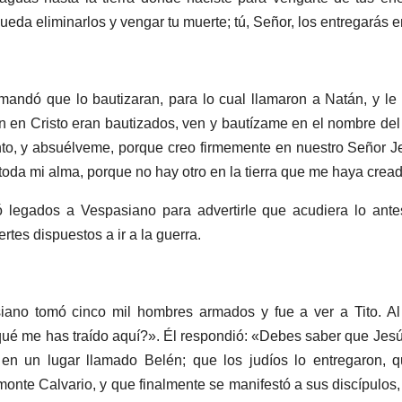
ueda eliminarlos y vengar tu muerte; tú, Señor, los entregarás
mandó que lo bautizaran, para lo cual llamaron a Natán, y le
n en Cristo eran bautizados, ven y bautízame en el nombre del 
nto, y absuélveme, porque creo firmemente en nuestro Señor J
toda mi alma, porque no hay otro en la tierra que me haya crea
ó legados a Vespasiano para advertirle que acudiera lo ante
rtes dispuestos a ir a la guerra.
ano tomó cinco mil hombres armados y fue a ver a Tito. Al l
qué me has traído aquí?». Él respondió: «Debes saber que Jesú
en un lugar llamado Belén; que los judíos lo entregaron, 
 monte Calvario, y que finalmente se manifestó a sus discípulos