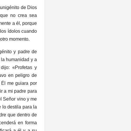
 unigénito de Dios
 que no crea sea
mente a él, porque
 los ídolos cuando
n otro momento.
ogénito y padre de
e la humanidad y a
dijo: «Profetas y
uvo en peligro de
 Él me guiara por
ir a mi padre para
el Señor vino y me
lo destila para la
adre que dentro de
scenderá en forma
ficará a él y a su