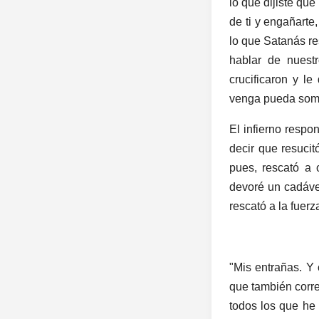
lo que dijiste que
de ti y engañarte,
lo que Satanás res
hablar de nuest
crucificaron y l
venga pueda some
El infierno respo
decir que resuci
pues, rescató a
devoré un cadáve
rescató a la fuerz
"Mis entrañas. Y 
que también corr
todos los que he 