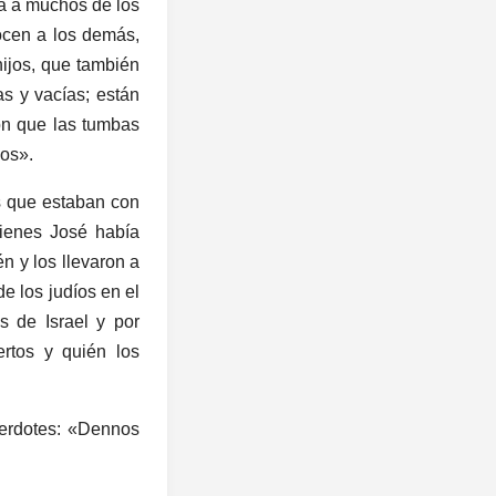
da a muchos de los
ocen a los demás,
ijos, que también
s y vacías; están
on que las tumbas
mos».
s que estaban con
uienes José había
n y los llevaron a
e los judíos en el
s de Israel y por
rtos y quién los
cerdotes: «Dennos