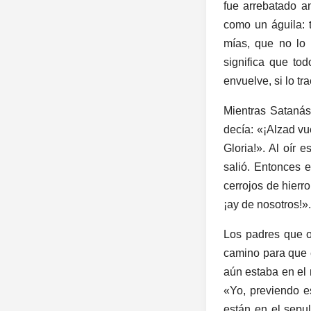
fue arrebatado a
como un águila: ta
mías, que no lo
significa que to
envuelve, si lo tr
Mientras Satanás
decía: «¡Alzad vu
Gloria!». Al oír e
salió. Entonces e
cerrojos de hierr
¡ay de nosotros!».
Los padres que o
camino para que e
aún estaba en el m
«Yo, previendo es
están en el sepul