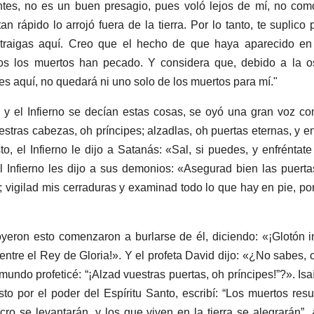
ntes, no es un buen presagio, pues voló lejos de mí, no com
n rápido lo arrojó fuera de la tierra. Por lo tanto, te suplico 
 traigas aquí. Creo que el hecho de que haya aparecido en
dos los muertos han pecado. Y considera que, debido a la 
aes aquí, no quedará ni uno solo de los muertos para mí."
 y el Infierno se decían estas cosas, se oyó una gran voz c
estras cabezas, oh príncipes; alzadlas, oh puertas eternas, y en
sto, el Infierno le dijo a Satanás: «Sal, si puedes, y enfréntat
l Infierno les dijo a sus demonios: «Asegurad bien las puert
o; vigilad mis cerraduras y examinad todo lo que hay en pie, por
yeron esto comenzaron a burlarse de él, diciendo: «¡Glotón in
ntre el Rey de Gloria!». Y el profeta David dijo: «¿No sabes,
undo profeticé: “¡Alzad vuestras puertas, oh príncipes!”?». Isaí
to por el poder del Espíritu Santo, escribí: “Los muertos resu
cro se levantarán, y los que viven en la tierra se alegrarán”