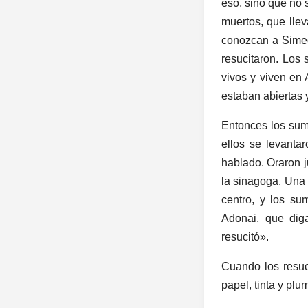
eso, sino que no 
muertos, que lle
conozcan a Simeó
resucitaron. Los
vivos y viven en
estaban abiertas 
Entonces los sum
ellos se levanta
hablado. Oraron j
la sinagoga. Una v
centro, y los su
Adonai, que dig
resucitó».
Cuando los resuc
papel, tinta y plu