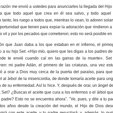
razón me envió a ustedes para anunciarles la llegada del Hijo
ara que todo aquel que crea en él sea salvo, y todo aquel
 tanto, les ruego a todos que, mientras lo vean, lo adoren sola
oportunidad que tienen para expiar la adoración que rindieron a
o vil y por los pecados que cometieron; esto no será posible e
ción que Juan daba a los que estaban en el infierno, el prim
jo a su hijo Set: «Hijo mío, quiero que les digas a los padres d
nde te envié cuando caí en las garras de la muerte». Set 
chen: mi padre Adán, el primero de las criaturas, una vez est
ó a orar a Dios muy cerca de la puerta del paraíso, para que
 al árbol de la misericordia, de donde tomaría aceite para ung
 de su enfermedad. Así lo hice. Y, después de orar, un ángel d
, Set? ¿Buscas el aceite que cura a los enfermos o el árbol que 
padre? Esto no se encuentra ahora". "Ve, pues, y dile a tu p
ntos años desde la creación del mundo, el Hijo de Dios de
irá con este aceite, y tu padre resucitará; y, además, lo puri