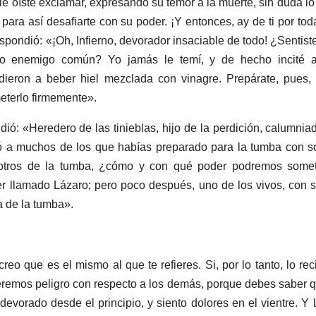
 le oíste exclamar, expresando su temor a la muerte, sin duda lo
 para así desafiarte con su poder. ¡Y entonces, ay de ti por tod
pondió: «¡Oh, Infierno, devorador insaciable de todo! ¿Sentiste 
ro enemigo común? Yo jamás le temí, y de hecho incité a 
e dieron a beber hiel mezclada con vinagre. Prepárate, pues
terlo firmemente».
ndió: «Heredero de las tinieblas, hijo de la perdición, calumni
tó a muchos de los que habías preparado para la tumba con sol
 otros de la tumba, ¿cómo y con qué poder podremos some
r llamado Lázaro; pero poco después, uno de los vivos, con so
a de la tumba».
creo que es el mismo al que te refieres. Si, por lo tanto, lo re
eremos peligro con respecto a los demás, porque debes saber q
devorado desde el principio, y siento dolores en el vientre. Y