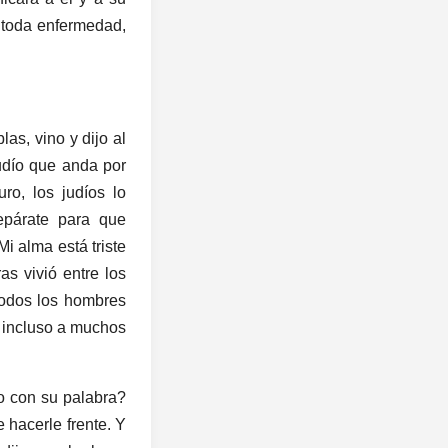
e toda enfermedad,
as, vino y dijo al
judío que anda por
ro, los judíos lo
repárate para que
i alma está triste
s vivió entre los
todos los hombres
; incluso a muchos
lo con su palabra?
 hacerle frente. Y