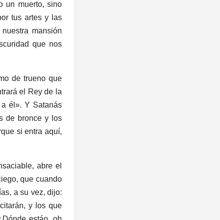
o un muerto, sino
por tus artes y las
 nuestra mansión
oscuridad que nos
omo de trueno que
trará el Rey de la
e a él». Y Satanás
as de bronce y los
que si entra aquí,
saciable, abre el
 ciego, que cuando
as, a su vez, dijo:
citarán, y los que
. ¿Dónde están, oh