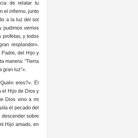
ia de relatar tu
 el infierno, junto
o a la luz del sol
 y pudimos vernos
 profetas, y todos
gran resplandor».
 Padre, del Hijo y
ta manera: “Tierra
a gran luz”».
¿Quién eres?». Él
 el Hijo de Dios y
de Dios vino a mi
quita el pecado del
to descender sobre
 mi Hijo amado, en