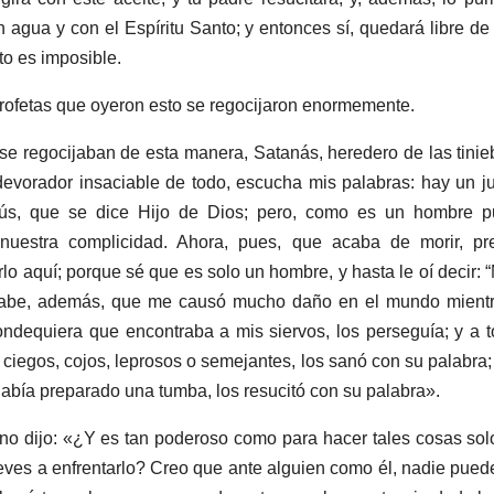
agua y con el Espíritu Santo; y entonces sí, quedará libre d
to es imposible.
profetas que oyeron esto se regocijaron enormemente.
se regocijaban de esta manera, Satanás, heredero de las tiniebl
 devorador insaciable de todo, escucha mis palabras: hay un 
ús, que se dice Hijo de Dios; pero, como es un hombre pu
 nuestra complicidad. Ahora, pues, que acaba de morir, p
o aquí; porque sé que es solo un hombre, y hasta le oí decir: “M
Sabe, además, que me causó mucho daño en el mundo mientra
ondequiera que encontraba a mis siervos, los perseguía; y a 
, ciegos, cojos, leprosos o semejantes, los sanó con su palabra
abía preparado una tumba, los resucitó con su palabra».
rno dijo: «¿Y es tan poderoso como para hacer tales cosas so
treves a enfrentarlo? Creo que ante alguien como él, nadie puede