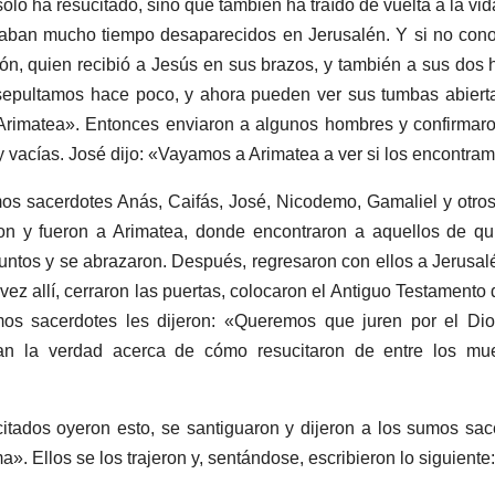
solo ha resucitado, sino que también ha traído de vuelta a la vi
vaban mucho tiempo desaparecidos en Jerusalén. Y si no con
n, quien recibió a Jesús en sus brazos, y también a sus dos h
 sepultamos hace poco, y ahora pueden ver sus tumbas abierta
 Arimatea». Entonces enviaron a algunos hombres y confirmar
y vacías. José dijo: «Vayamos a Arimatea a ver si los encontra
os sacerdotes Anás, Caifás, José, Nicodemo, Gamaliel y otro
ron y fueron a Arimatea, donde encontraron a aquellos de q
untos y se abrazaron. Después, regresaron con ellos a Jerusalé
ez allí, cerraron las puertas, colocaron el Antiguo Testamento d
mos sacerdotes les dijeron: «Queremos que juren por el Dio
an la verdad acerca de cómo resucitaron de entre los mue
itados oyeron esto, se santiguaron y dijeron a los sumos sa
ma». Ellos se los trajeron y, sentándose, escribieron lo siguiente: