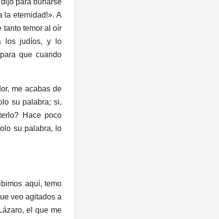
 dijo para burlarse
a la eternidad!». A
tanto temor al oír
los judíos, y lo
, para que cuando
ador, me acabas de
o su palabra; si,
terlo? Hace poco
lo su palabra, lo
cibimos aquí, temo
ue veo agitados a
 Lázaro, el que me