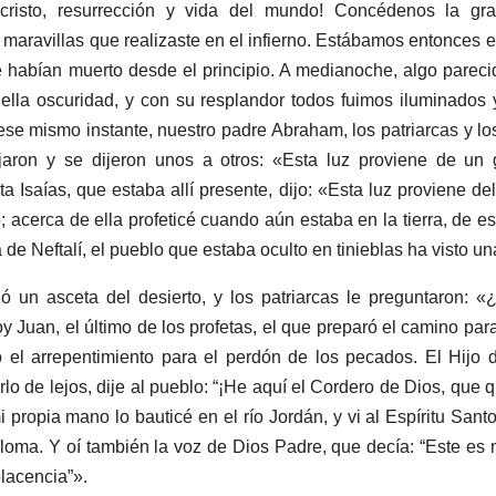
cristo, resurrección y vida del mundo! Concédenos la grac
 maravillas que realizaste en el infierno. Estábamos entonces en
 habían muerto desde el principio. A medianoche, algo parecid
lla oscuridad, y con su resplandor todos fuimos iluminados
ese mismo instante, nuestro padre Abraham, los patriarcas y los
jaron y se dijeron unos a otros: «Esta luz proviene de un 
a Isaías, que estaba allí presente, dijo: «Esta luz proviene del
; acerca de ella profeticé cuando aún estaba en la tierra, de es
 de Neftalí, el pueblo que estaba oculto en tinieblas ha visto un
ó un asceta del desierto, y los patriarcas le preguntaron: «
y Juan, el último de los profetas, el que preparó el camino para
o el arrepentimiento para el perdón de los pecados. El Hijo 
rlo de lejos, dije al pueblo: “¡He aquí el Cordero de Dios, que 
 propia mano lo bauticé en el río Jordán, y vi al Espíritu San
loma. Y oí también la voz de Dios Padre, que decía: “Este es
lacencia”».