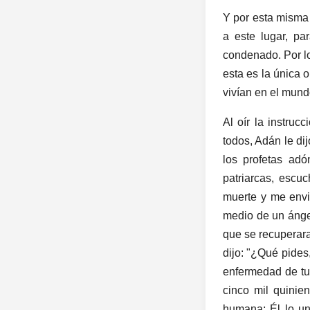
Y por esta misma 
a este lugar, p
condenado. Por lo
esta es la única 
vivían en el mund
Al oír la instruc
todos, Adán le di
los profetas adó
patriarcas, escu
muerte y me envi
medio de un ángel
que se recuperara
dijo: "¿Qué pides
enfermedad de tu 
cinco mil quinie
humana; Él lo ung