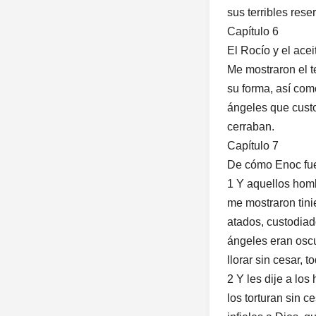
sus terribles rese
Capítulo 6
El Rocío y el aceit
Me mostraron el te
su forma, así com
ángeles que custo
cerraban.
Capítulo 7
De cómo Enoc fue
1 Y aquellos homb
me mostraron tinie
atados, custodiado
ángeles eran oscur
llorar sin cesar, t
2 Y les dije a l
los torturan sin 