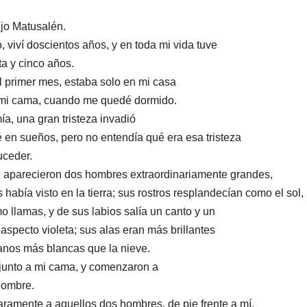
ijo Matusalén.
 viví doscientos años, y en toda mi vida tuve
ta y cinco años.
el primer mes, estaba solo en mi casa
mi cama, cuando me quedé dormido.
ía, una gran tristeza invadió
ré en sueños, pero no entendía qué era esa tristeza
uceder.
 aparecieron dos hombres extraordinariamente grandes,
había visto en la tierra; sus rostros resplandecían como el sol,
o llamas, y de sus labios salía un canto y un
aspecto violeta; sus alas eran más brillantes
anos más blancas que la nieve.
junto a mi cama, y ​​comenzaron a
nombre.
laramente a aquellos dos hombres, de pie frente a mí.