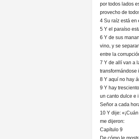
por todos lados es
provecho de todos 
4 Su raíz está en el
5 Y el paraíso est
6 Y de sus manant
vino, y se separa
entre la corrupción
7 Y de allí van a 
transformándose i
8 Y aquí no hay árb
9 Y hay trescient
un canto dulce e 
Señor a cada hora
10 Y dije: «¡Cuán
me dijeron:
Capítulo 9
De cómo le mostra