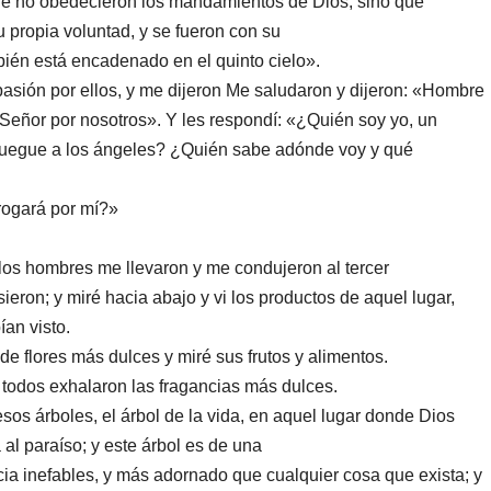
que no obedecieron los mandamientos de Dios, sino que
 propia voluntad, y se fueron con su
bién está encadenado en el quinto cielo».
asión por ellos, y me dijeron Me saludaron y dijeron: «Hombre
 Señor por nosotros». Y les respondí: «¿Quién soy yo, un
 ruegue a los ángeles? ¿Quién sabe adónde voy y qué
rogará por mí?»
os hombres me llevaron y me condujeron al tercer
usieron; y miré hacia abajo y vi los productos de aquel lugar,
an visto.
 de flores más dulces y miré sus frutos y alimentos.
 todos exhalaron las fragancias más dulces.
sos árboles, el árbol de la vida, en aquel lugar donde Dios
al paraíso; y este árbol es de una
cia inefables, y más adornado que cualquier cosa que exista; y