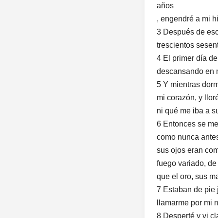
años
, engendré a mi h
3 Después de eso,
trescientos sesen
4 El primer día d
descansando en 
5 Y mientras dorm
mi corazón, y llo
ni qué me iba a s
6 Entonces se me
como nunca antes 
sus ojos eran com
fuego variado, de 
que el oro, sus m
7 Estaban de pie 
llamarme por mi 
8 Desperté y vi c