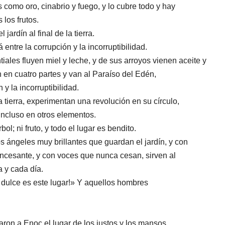
 como oro, cinabrio y fuego, y lo cubre todo y hay
los frutos.
 jardín al final de la tierra.
á entre la corrupción y la incorruptibilidad.
iales fluyen miel y leche, y de sus arroyos vienen aceite y
n en cuatro partes y van al Paraíso del Edén,
 y la incorruptibilidad.
la tierra, experimentan una revolución en su círculo,
ncluso en otros elementos.
ol; ni ​​fruto, y todo el lugar es bendito.
os ángeles muy brillantes que guardan el jardín, y con
incesante, y con voces que nunca cesan, sirven al
 y cada día.
 dulce es este lugar!» Y aquellos hombres
ron a Enoc el lugar de los justos y los mansos.