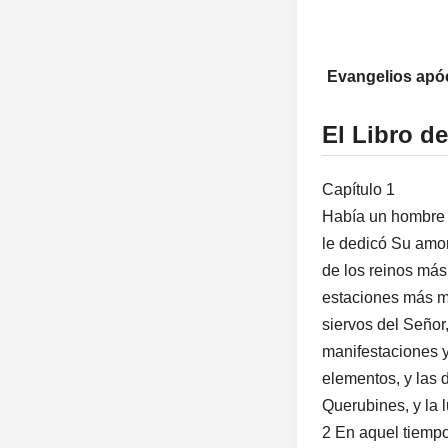
Evangelios apóc
El Libro d
Capítulo 1
Había un hombre s
le dedicó Su amor
de los reinos más
estaciones más ma
siervos del Señor,
manifestaciones y 
elementos, y las d
Querubines, y la lu
2 En aquel tiempo