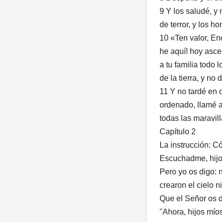
9 Y los saludé, y
de terror, y los h
10 «Ten valor, Eno
he aquí! hoy ascen
a tu familia todo 
de la tierra, y no
11 Y no tardé en 
ordenado, llamé a
todas las maravil
Capítulo 2
La instrucción: C
Escuchadme, hijos
Pero yo os digo: 
crearon el cielo n
Que el Señor os d
"Ahora, hijos mío