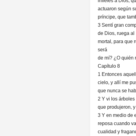
infieles a Dios, 
actuaron según su
príncipe, que tam
3 Sentí gran comp
de Dios, ruega al
mortal, para que
será
de mí? ¿O quién 
Capítulo 8
1 Entonces aquell
cielo, y allí me p
que nunca se habí
2 Y vi los árboles
que produjeron, y
3 Y en medio de e
reposa cuando va 
cualidad y fragan