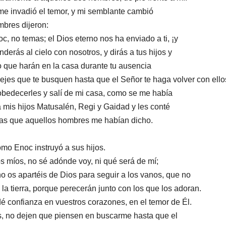
 me invadió el temor, y mi semblante cambió
ombres dijeron:
c, no temas; el Dios eterno nos ha enviado a ti, ¡y
derás al cielo con nosotros, y dirás a tus hijos y
lo que harán en la casa durante tu ausencia
 dejes que te busquen hasta que el Señor te haga volver con ello
obedecerles y salí de mi casa, como se me había
 mis hijos Matusalén, Regi y Gaidad y les conté
las que aquellos hombres me habían dicho.
ómo Enoc instruyó a sus hijos.
 míos, no sé adónde voy, ni qué será de mí;
no os apartéis de Dios para seguir a los vanos, que no
i la tierra, porque perecerán junto con los que los adoran.
é confianza en vuestros corazones, en el temor de Él.
s, no dejen que piensen en buscarme hasta que el