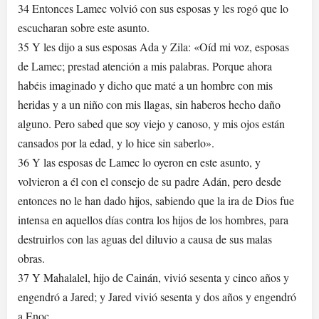
34 Entonces Lamec volvió con sus esposas y les rogó que lo
escucharan sobre este asunto.
35 Y les dijo a sus esposas Ada y Zila: «Oíd mi voz, esposas
de Lamec; prestad atención a mis palabras. Porque ahora
habéis imaginado y dicho que maté a un hombre con mis
heridas y a un niño con mis llagas, sin haberos hecho daño
alguno. Pero sabed que soy viejo y canoso, y mis ojos están
cansados ​​por la edad, y lo hice sin saberlo».
36 Y las esposas de Lamec lo oyeron en este asunto, y
volvieron a él con el consejo de su padre Adán, pero desde
entonces no le han dado hijos, sabiendo que la ira de Dios fue
intensa en aquellos días contra los hijos de los hombres, para
destruirlos con las aguas del diluvio a causa de sus malas
obras.
37 Y Mahalalel, hijo de Cainán, vivió sesenta y cinco años y
engendró a Jared; y Jared vivió sesenta y dos años y engendró
a Enoc.