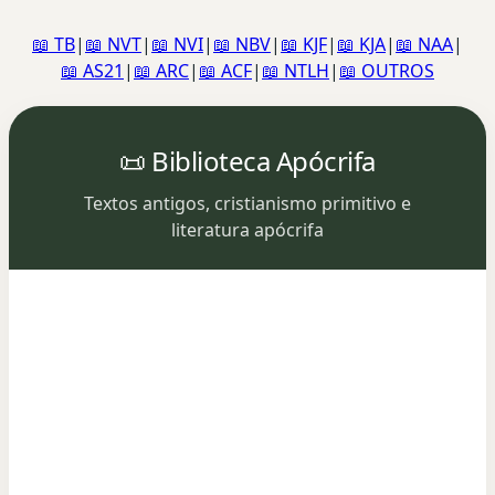
📖 TB
|
📖 NVT
|
📖 NVI
|
📖 NBV
|
📖 KJF
|
📖 KJA
|
📖 NAA
|
📖 AS21
|
📖 ARC
|
📖 ACF
|
📖 NTLH
|
📖 OUTROS
📜 Biblioteca Apócrifa
Textos antigos, cristianismo primitivo e
literatura apócrifa