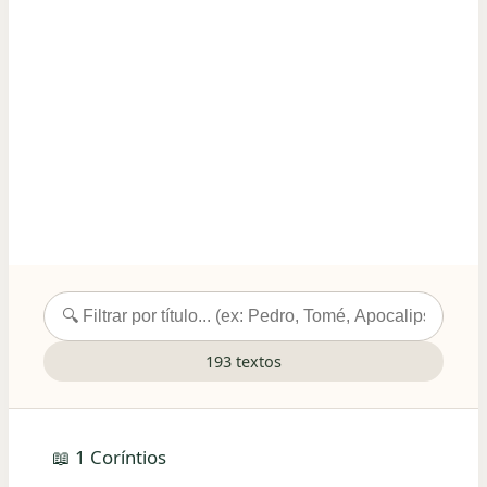
193 textos
📖 1 Coríntios