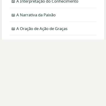
📖 A Interpretação do Conhecimento
📖 A Narrativa da Paixão
📖 A Oração de Ação de Graças
📖 A Paráfrase de Sem
📖 A oração do apóstolo Paulo
📖 Alógenes, o Estrangeiro
📖 Amônio de Alexandria
📖 Anti-Marcionite Prologues